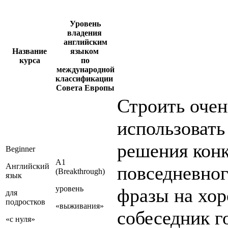
Уровень
владения
английским
Название
языком
курса
по
международной
классификации
Совета Европы
Строить очен
использовать
решения конк
Beginner
A1
Английский
повседневног
(Breakthrough)
язык
уровень
фразы на хор
для
подростков
«выживания»
собеседник г
«с нуля»