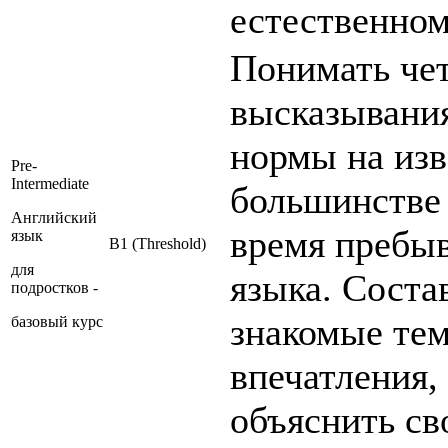
естественном
Понимать че
высказывания
нормы на изв
Pre-
Intermediate
большинстве
Английский
время пребыв
язык
B1 (Threshold)
для
языка. Соста
подростков -
знакомые тем
базовый курс
впечатления,
объяснить св