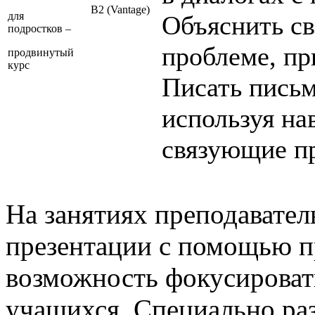
B2 (Vantage)
для
Объяснить св
подростков –
проблеме, пр
продвинутый
курс
Писать письм
используя на
связующие п
На занятиях преподавате
презентации с помощью пр
возможность фокусироват
учащихся. Специально р