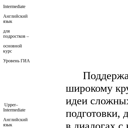
Intermediate
Английский
язык
для
подростков –
основной
курс
Уровень ГИА
Поддержать
широкому кр
идеи сложных
Upper–
подготовки, 
Intermediate
Английский
в диалогах с
язык