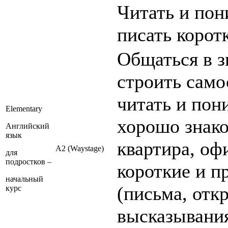
Читать и пон
писать корот
Общаться в з
строить само
читать и пон
Elementary
хорошо знако
Английский
язык
квартира, офи
А2 (Waystage)
для
подростков –
короткие и 
начальный
(письма, отк
курс
высказывания