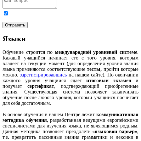
Я даю
согласие на обработку персональных данных
и
ознакомлен с
Политикой обработки персональных данных
.
Отправить
Языки
Обучение строится по
международной уровневой системе
.
Каждый учащийся начинает его с того уровня, которым
владеет на текущий момент (для определения уровня знания
языка применяются соответствующие
тесты,
пройти которые
можно,
зарегистрировавшись
на нашем сайте). По окончании
каждого уровня учащийся сдает
итоговый экзамен
и
получает
сертификат
, подтверждающий приобретенные
знания. Существующая система позволяет заканчивать
обучение после любого уровня, который учащийся посчитает
для себя достаточным.
В основе обучения в нашем Центре лежит
коммуникативная
методика обучения
, разработанная ведущими европейскими
специалистами для изучения языка, не являющимся родным.
Данная методика позволяет преодолеть
«языковой барьер»
,
т.е. превратить пассивные знания грамматики и лексики в