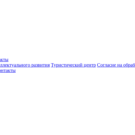
омлен с
Политикой обработки персональных данных
.
акты
ллектуального развития
Туристический центр
Согласие на обра
онтакты