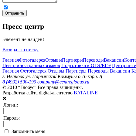
Я даю
согласие на обработку персональных данных
и ознак
Отправить
Пресс-центр
Элемент не найден!
Возврат к списку
Главная
Фотогалерея
Отзывы
Партнеры
Переводы
Вакансии
Конт
Центр иностранных языков
Подготовка к ОГЭ/ЕГЭ
Центр инте
Главная
Фотогалерея
Отзывы
Партнеры
Переводы
Вакансии
К
г. Иваново ул. Парижской Коммуны д.16 корп. Д
8 (4932) 590-190
company@centreglobus.ru
© 2010 “Глобус” Все права защищены.
Разработка сайта digital-агентство
BATALINE
✖
Логин:
Пароль:
Запомнить меня