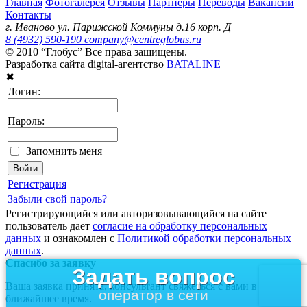
Главная
Фотогалерея
Отзывы
Партнеры
Переводы
Вакансии
Контакты
г. Иваново ул. Парижской Коммуны д.16 корп. Д
8 (4932) 590-190
company@centreglobus.ru
© 2010 “Глобус” Все права защищены.
Разработка сайта digital-агентство
BATALINE
✖
Логин:
Пароль:
Запомнить меня
Регистрация
Забыли свой пароль?
Регистрирующийся или авторизовывающийся на сайте
пользователь дает
согласие на обработку персональных
данных
и ознакомлен с
Политикой обработки персональных
данных
.
Спасибо за заявку
Задать вопрос
Ваша заявка принята, консультант свяжеться с вами в
оператор в сети
ближайшее время.