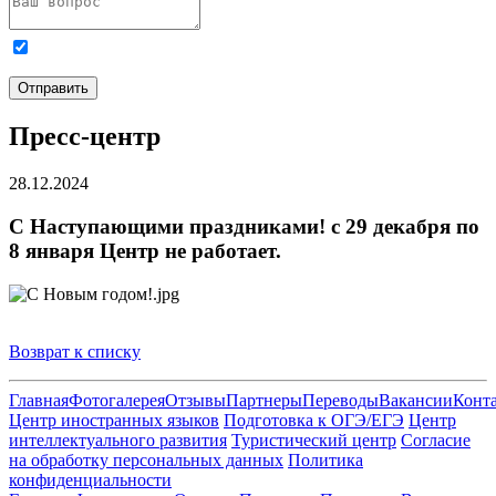
Я даю
согласие на обработку персональных данных
и
ознакомлен с
Политикой обработки персональных данных
.
Отправить
Пресс-центр
28.12.2024
С Наступающими праздниками! с 29 декабря по
8 января Центр не работает.
Возврат к списку
Главная
Фотогалерея
Отзывы
Партнеры
Переводы
Вакансии
Конт
Центр иностранных языков
Подготовка к ОГЭ/ЕГЭ
Центр
интеллектуального развития
Туристический центр
Согласие
на обработку персональных данных
Политика
конфиденциальности