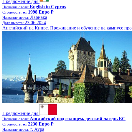
Предложение дня
English in Cyprus
Название отеля:
1998 Евро Р
Стоимость:
от
Ларнака
Название места:
23.06.2024
Дата вылета:
Английский на Кипре. Проживание и обучение на кампусе пре
Предложение дня
Английский под солнцем, детский лагерь ЕС
Название отеля:
2230 Евро Р
Стоимость:
от
г. Аура
Название места: