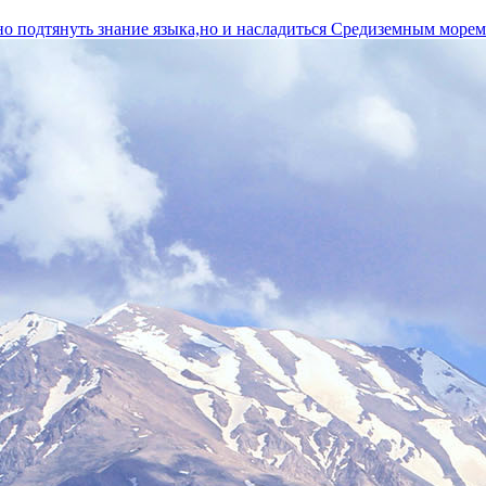
нно подтянуть знание языка,но и насладиться Средиземным море