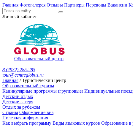
Главная
Фотогалерея
Отзывы
Партнеры
Переводы
Вакансии
К
Личный кабинет
Образовательный центр
8 (4932) 285-285
tour@centreglobus.ru
Главная
/
Туристический центр
Образовательный туризм
Каникулярные программы (групповые)
Индивидуальные поезд
Детский отдых
Детские лагеря
Отдых за рубежом
Страны
Оформление виз
Полезная информация
Как выбрать программу
Виды языковых курсов
Образование в 