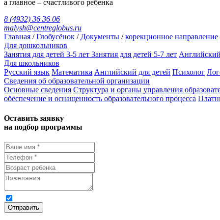
а главное – счастливого ребенка
8 (4932) 36 36 06
malysh@centreglobus.ru
Главная
/
Глобусёнок
/
Документы
/
корекционное направление
Для дошкольников
Занятия для детей 3-5 лет
Занятия для детей 5-7 лет
Английский 
Для школьников
Русский язык
Математика
Английский для детей
Психолог
Лог
Сведения об образовательной организации
Основные сведения
Структура и органы управления образоват
обеспечение и оснащенность образовательного процесса
Платн
Оставить заявку
на подбор программы
Я даю
согласие на обработку персональных данных
и ознак
Отправить