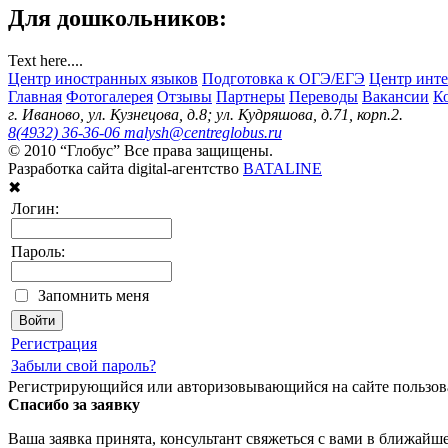
Для дошкольников:
Text here....
Центр иностранных языков
Подготовка к ОГЭ/ЕГЭ
Центр инте
Главная
Фотогалерея
Отзывы
Партнеры
Переводы
Вакансии
К
г. Иваново, ул. Кузнецова, д.8; ул. Кудряшова, д.71, корп.2.
8(4932) 36-36-06
malysh@centreglobus.ru
© 2010 “Глобус” Все права защищены.
Разработка сайта digital-агентство
BATALINE
✖
Логин:
Пароль:
Запомнить меня
Регистрация
Забыли свой пароль?
Регистрирующийся или авторизовывающийся на сайте пользов
Спасибо за заявку
Ваша заявка принята, консультант свяжеться с вами в ближайше