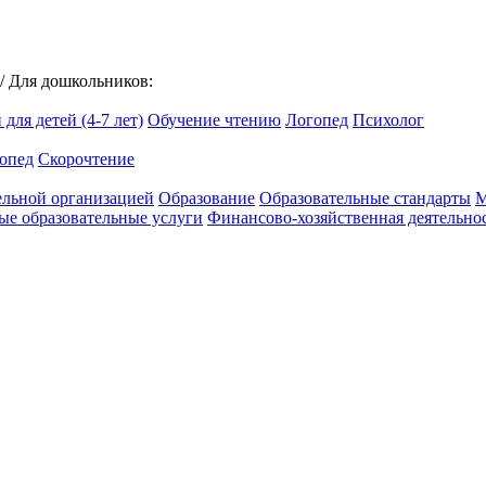
/
Для дошкольников:
для детей (4-7 лет)
Обучение чтению
Логопед
Психолог
опед
Скорочтение
ельной организацией
Образование
Образовательные стандарты
М
ые образовательные услуги
Финансово-хозяйственная деятельно
омлен с
Политикой обработки персональных данных
.