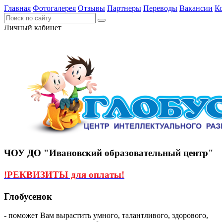
Главная
Фотогалерея
Отзывы
Партнеры
Переводы
Вакансии
К
Личный кабинет
ЧОУ ДО "Ивановский образовательный центр"
!РЕКВИЗИТЫ для оплаты!
Глобусенок
- поможет Вам вырастить умного, талантливого, здорового,