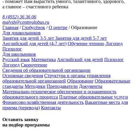
- поможет Вам вырастить умного, талантливого, здорового,
а главное – счастливого ребенка
8 (4932) 36 36 06
malysh@centreglobus.ru
Главная
/
Глобусёнок
/
О центре
/
Образование
Для дошкольников
Занятия для детей 3-5 лет
Занятия для детей 5-7 лет
Английский для детей (4-7 лет)
Обучение чтению
Логопед
Психолог
Для школьников
Русский язык
Математика
Английский для детей
Психолог
Логопед
Скорочтение
Сведения об образовательной организации
Основные сведения
Структура и органы управления
образовательной организацией
Образование
Образовательные
стандарты
Методики
Преподаватели
Документы
Материально-техническое обеспечение и оснащенность
образовательного процесса
Платные образовательные услуги
Финансово-хозяйственная деятельность
Вакантные места для
приема (перевода)
Контакты
Оставить заявку
на подбор программы