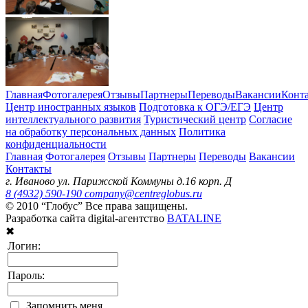
Главная
Фотогалерея
Отзывы
Партнеры
Переводы
Вакансии
Конт
Центр иностранных языков
Подготовка к ОГЭ/ЕГЭ
Центр
интеллектуального развития
Туристический центр
Согласие
на обработку персональных данных
Политика
конфиденциальности
Главная
Фотогалерея
Отзывы
Партнеры
Переводы
Вакансии
Контакты
г. Иваново ул. Парижской Коммуны д.16 корп. Д
8 (4932) 590-190
company@centreglobus.ru
© 2010 “Глобус” Все права защищены.
Разработка сайта digital-агентство
BATALINE
✖
Логин:
Пароль:
Запомнить меня