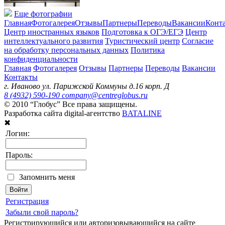
Еще фотографии
Главная
Фотогалерея
Отзывы
Партнеры
Переводы
Вакансии
Конт
Центр иностранных языков
Подготовка к ОГЭ/ЕГЭ
Центр
интеллектуального развития
Туристический центр
Согласие
на обработку персональных данных
Политика
конфиденциальности
Главная
Фотогалерея
Отзывы
Партнеры
Переводы
Вакансии
Контакты
г. Иваново ул. Парижской Коммуны д.16 корп. Д
8 (4932) 590-190
company@centreglobus.ru
© 2010 “Глобус” Все права защищены.
Разработка сайта digital-агентство
BATALINE
✖
Логин:
Пароль:
Запомнить меня
Регистрация
Забыли свой пароль?
Регистрирующийся или авторизовывающийся на сайте