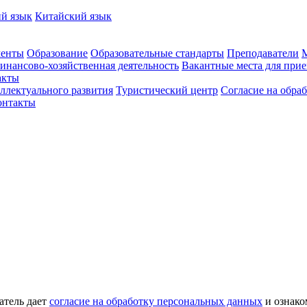
й язык
Китайский язык
енты
Образование
Образовательные стандарты
Преподаватели
М
инансово-хозяйственная деятельность
Вакантные места для прие
акты
ллектуального развития
Туристический центр
Согласие на обра
онтакты
атель дает
согласие на обработку персональных данных
и ознако