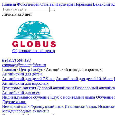
Главная
Фотогалерея
Отзывы
Партнеры
Переводы
Вакансии
К
Личный кабинет
Образовательный центр
8 (4932) 590-190
company@centreglobus.ru
Главная
/
Центр Глобус
/
Английский язык для взрослых
Английский для детей
Английский для детей 7-9 лет
Английский для детей 10-16 лет
Английский для взрослых
Групповые занятия
Деловой английский
Разговорный английс
Английский для всех
Индивидуальное обучение
Клуб с носителями языка
Обучение 
Другие языки
Немецкий язык
Французский язык
Итальянский язык
Испански
Международные экзамены