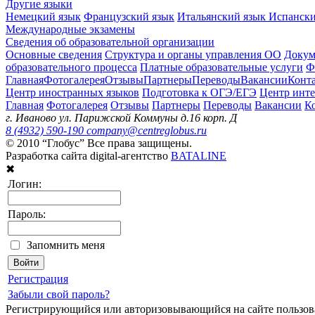
Другие языки
Немецкий язык
Французский язык
Итальянский язык
Испански
Международные экзамены
Сведения об образовательной организации
Основные сведения
Структура и органы управления ОО
Докум
образовательного процесса
Платные образовательные услуги
Ф
Главная
Фотогалерея
Отзывы
Партнеры
Переводы
Вакансии
Конт
Центр иностранных языков
Подготовка к ОГЭ/ЕГЭ
Центр инте
Главная
Фотогалерея
Отзывы
Партнеры
Переводы
Вакансии
К
г. Иваново ул. Парижской Коммуны д.16 корп. Д
8 (4932) 590-190
company@centreglobus.ru
© 2010 “Глобус” Все права защищены.
Разработка сайта digital-агентство
BATALINE
✖
Логин:
Пароль:
Запомнить меня
Регистрация
Забыли свой пароль?
Регистрирующийся или авторизовывающийся на сайте пользов