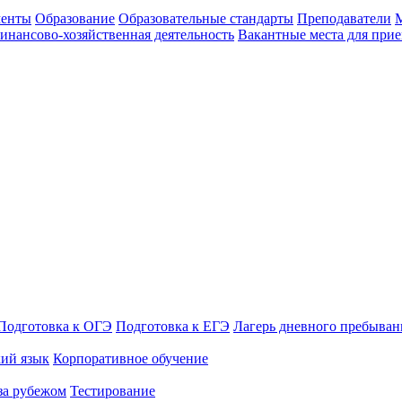
енты
Образование
Образовательные стандарты
Преподаватели
М
инансово-хозяйственная деятельность
Вакантные места для прие
омлен с
Политикой обработки персональных данных
.
Подготовка к ОГЭ
Подготовка к ЕГЭ
Лагерь дневного пребыван
кий язык
Корпоративное обучение
за рубежом
Тестирование