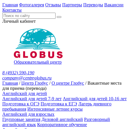
Главная
Фотогалерея
Отзывы
Партнеры
Переводы
Вакансии
Контакты
Личный кабинет
Образовательный центр
8 (4932) 590-190
company@centreglobus.ru
Главная
/
Центр Глобус
/
О центре Глобус
/
Вакантные места
для приема (перевода)
Английский для детей
Английский для детей 7-9 лет
Английский для детей 10-16 лет
Подготовка к ОГЭ
Подготовка к ЕГЭ
Лагерь дневного
пребывания
Интенсивные летние курсы
Английский для взрослых
Групповые занятия
Деловой английский
Разговорный
английский язык
Корпоративное обучение